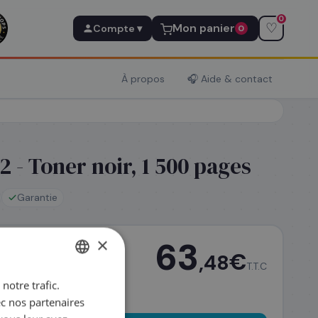
0
♡
Mon panier
Compte ▾
0
À propos
🎧 Aide & contact
 - Toner noir, 1 500 pages
Garantie
×
63
€
,48
T.T.C
notre trafic.
FRENCH
ec nos partenaires
ENGLISH