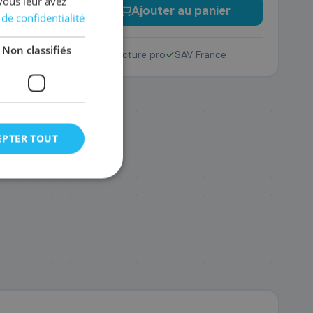
vous leur avez
−
+
Ajouter au panier
 de confidentialité
Non classifiés
Retour 14 jours
Facture pro
SAV France
EPTER TOUT