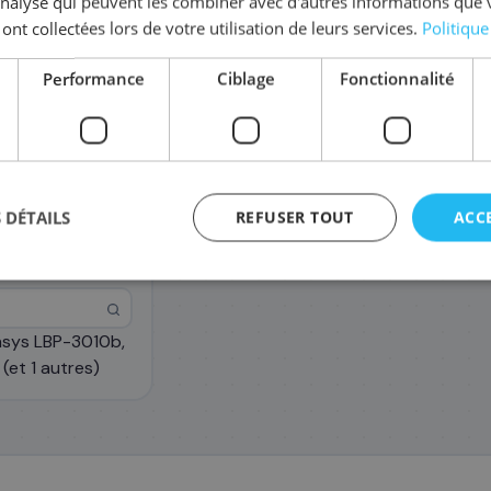
'analyse qui peuvent les combiner avec d'autres informations que 
 ont collectées lors de votre utilisation de leurs services.
Politique
Performance
Ciblage
Fonctionnalité
 DÉTAILS
REFUSER TOUT
ACC
nsys LBP-3010b,
et 1 autres)
agement