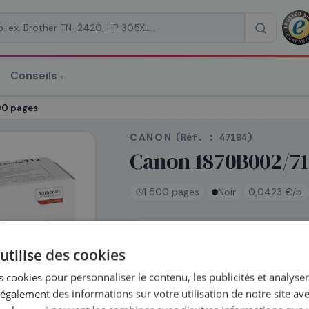
Conseils
▾
re un devis
00 pages
CANON
(Réf. :
47184
)
Canon 1870B002/712
1 500 pages
Noir
0,0423 €/p.
RAISON
*
En stock
utilise des cookies
Expédié le jour même —
commandez avant 14h
 cookies pour personnaliser le contenu, les publicités et analyser 
Coût par impression :
0,0423
€
galement des informations sur votre utilisation de notre site av