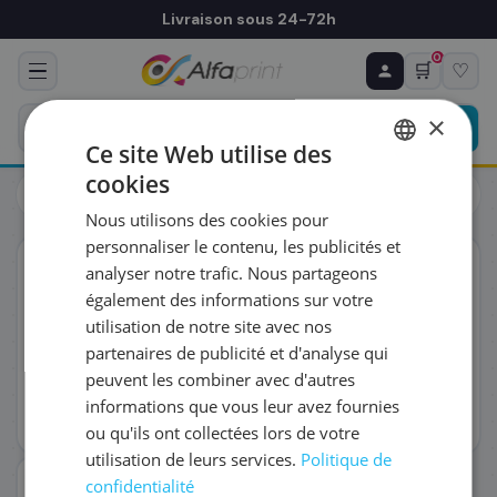
Livraison sous 24-72h
0
🛒
♡
♻ COMMANDE RÉCURRENTE
Prévoyez & économisez
×
Programmez votre prochain achat — notre équipe
Ce site Web utilise des
vous prépare un devis personnalisé
cookies
Toners
Canon
FRENCH
Canon 3766B002/C-EXV36 - Toner noir, 56 000 pages
Nous utilisons des cookies pour
ENGLISH
RÉFÉRENCE DU PRODUIT
*
personnaliser le contenu, les publicités et
ORIGINAL
analyser notre trafic. Nous partageons
également des informations sur votre
FRÉQUENCE
*
utilisation de notre site avec nos
partenaires de publicité et d'analyse qui
peuvent les combiner avec d'autres
QUANTITÉ PAR LIVRAISON
*
informations que vous leur avez fournies
ou qu'ils ont collectées lors de votre
utilisation de leurs services.
Politique de
DATE DE PREMIÈRE LIVRAISON SOUHAITÉE
confidentialité