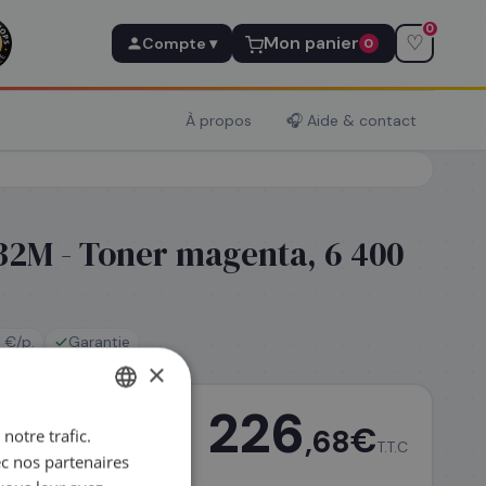
0
♡
Mon panier
Compte ▾
0
À propos
🎧 Aide & contact
2M - Toner magenta, 6 400
 €/p.
Garantie
×
226
€
,68
notre trafic.
FRENCH
T.T.C
ec nos partenaires
ENGLISH