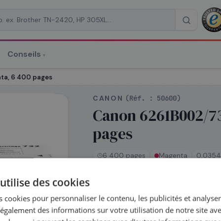
Conseils
▾
re un devis
ta, 6 400 pages
CANON
(Réf. :
50600
)
Canon 6261B002/73
pages
RAISON
*
6 400 pages
Magenta
0,0354
utilise des cookies
En stock
 cookies pour personnaliser le contenu, les publicités et analyser 
Expédié le jour même —
galement des informations sur votre utilisation de notre site av
commandez avant 14h