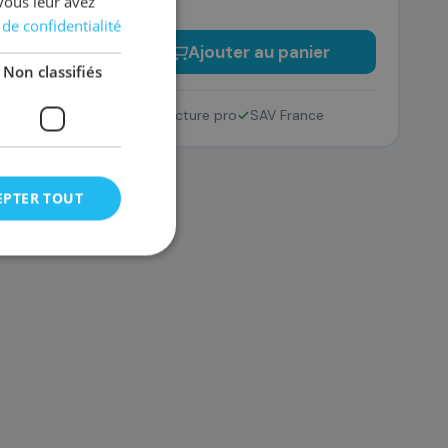
vous leur avez
 de confidentialité
−
+
Ajouter au panier
Non classifiés
Retour 14 jours
Facture pro
SAV France
EPTER TOUT