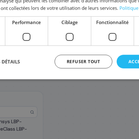
'analyse qui peuvent les combiner avec d'autres informations que 
Coût par impression :
0,0354
€
 ont collectées lors de votre utilisation de leurs services.
Politique
Performance
Ciblage
Fonctionnalité
 DÉTAILS
REFUSER TOUT
ACC
nsys LBP-
agement
eClass LBP-