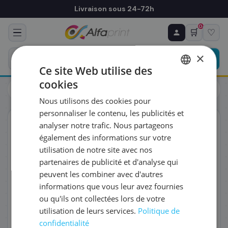
Livraison sous 24-72h
0
🛒
♡
♻ COMMANDE RÉCURRENTE
Prévoyez & économisez
×
Programmez votre prochain achat — notre équipe
Ce site Web utilise des
vous prépare un devis personnalisé
cookies
Toners
Canon
FRENCH
Canon 0386B002/C-EXV18 - Toner noir, 8 400 pages
Nous utilisons des cookies pour
ENGLISH
RÉFÉRENCE DU PRODUIT
*
personnaliser le contenu, les publicités et
ORIGINAL
analyser notre trafic. Nous partageons
également des informations sur votre
FRÉQUENCE
*
utilisation de notre site avec nos
partenaires de publicité et d'analyse qui
peuvent les combiner avec d'autres
QUANTITÉ PAR LIVRAISON
*
informations que vous leur avez fournies
ou qu'ils ont collectées lors de votre
utilisation de leurs services.
Politique de
DATE DE PREMIÈRE LIVRAISON SOUHAITÉE
confidentialité