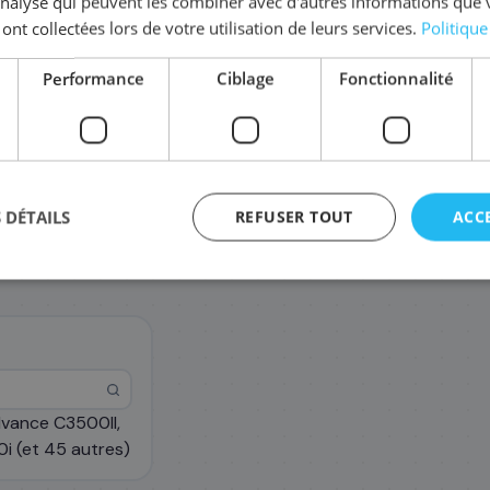
'analyse qui peuvent les combiner avec d'autres informations que 
Coût par impression :
0,0042
€
 ont collectées lors de votre utilisation de leurs services.
Politique
Performance
Ciblage
Fonctionnalité
 DÉTAILS
REFUSER TOUT
ACC
vance C3500II,
agement
 (et 45 autres)