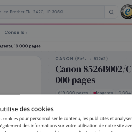
Conseils
▾
re un devis
genta, 19 000 pages
CANON
(Réf. :
51262
)
Canon 8526B002/C-
000 pages
RAISON
*
19 000 pages
Magenta
0,0042
utilise des cookies
En stock
 cookies pour personnaliser le contenu, les publicités et analyser 
Expédié le jour même —
galement des informations sur votre utilisation de notre site av
commandez avant 14h