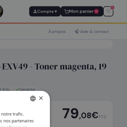
0
♡
Mon panier
Compte ▾
0
À propos
🎧 Aide & contact
EXV49 - Toner magenta, 19
 €/p.
Garantie
×
79
€
,08
notre trafic.
FRENCH
T.T.C
ec nos partenaires
ENGLISH