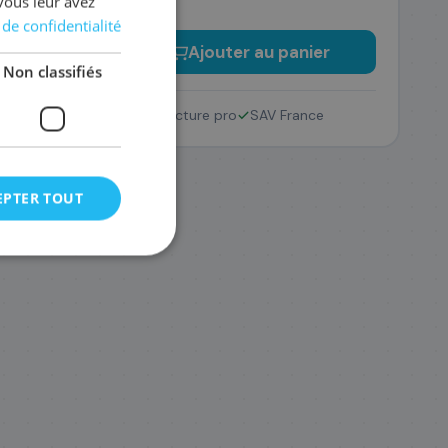
vous leur avez
 de confidentialité
−
+
Ajouter au panier
Non classifiés
Retour 14 jours
Facture pro
SAV France
EPTER TOUT