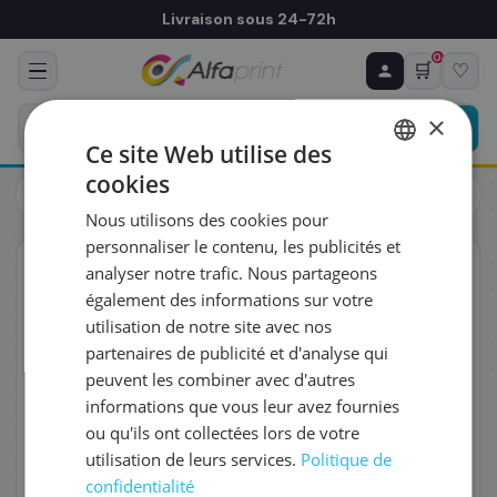
Livraison sous 24-72h
0
🛒
♡
♻ COMMANDE RÉCURRENTE
Prévoyez & économisez
×
Programmez votre prochain achat — notre équipe
Ce site Web utilise des
vous prépare un devis personnalisé
cookies
Toners
Canon
FRENCH
Canon 2794B002/C-EXV29 - Toner cyan, 27 000 pages
Nous utilisons des cookies pour
ENGLISH
RÉFÉRENCE DU PRODUIT
*
personnaliser le contenu, les publicités et
ORIGINAL
analyser notre trafic. Nous partageons
également des informations sur votre
FRÉQUENCE
*
utilisation de notre site avec nos
partenaires de publicité et d'analyse qui
peuvent les combiner avec d'autres
QUANTITÉ PAR LIVRAISON
*
informations que vous leur avez fournies
ou qu'ils ont collectées lors de votre
utilisation de leurs services.
Politique de
DATE DE PREMIÈRE LIVRAISON SOUHAITÉE
confidentialité