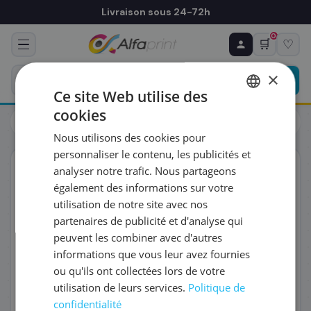
Livraison sous 24-72h
0
🛒
♡
♻ COMMANDE RÉCURRENTE
Prévoyez & économisez
×
Programmez votre prochain achat — notre équipe
Ce site Web utilise des
vous prépare un devis personnalisé
cookies
Toners
Canon
FRENCH
Canon 2778B003/C-EXV29 - Tambour, 169 000 pages
Nous utilisons des cookies pour
ENGLISH
RÉFÉRENCE DU PRODUIT
*
personnaliser le contenu, les publicités et
ORIGINAL
analyser notre trafic. Nous partageons
également des informations sur votre
FRÉQUENCE
*
utilisation de notre site avec nos
partenaires de publicité et d'analyse qui
peuvent les combiner avec d'autres
QUANTITÉ PAR LIVRAISON
*
informations que vous leur avez fournies
ou qu'ils ont collectées lors de votre
utilisation de leurs services.
Politique de
DATE DE PREMIÈRE LIVRAISON SOUHAITÉE
confidentialité