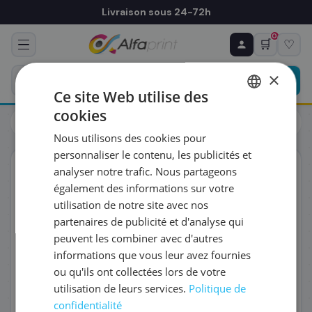
Livraison sous 24-72h
0
🛒
♡
♻ COMMANDE RÉCURRENTE
Prévoyez & économisez
×
Programmez votre prochain achat — notre équipe
Ce site Web utilise des
vous prépare un devis personnalisé
cookies
Toners
Canon
FRENCH
Canon 3783B002/C-EXV34 - Tambour, 36 000 pages
Nous utilisons des cookies pour
ENGLISH
RÉFÉRENCE DU PRODUIT
*
personnaliser le contenu, les publicités et
ORIGINAL
analyser notre trafic. Nous partageons
également des informations sur votre
FRÉQUENCE
*
utilisation de notre site avec nos
partenaires de publicité et d'analyse qui
peuvent les combiner avec d'autres
QUANTITÉ PAR LIVRAISON
*
informations que vous leur avez fournies
ou qu'ils ont collectées lors de votre
utilisation de leurs services.
Politique de
DATE DE PREMIÈRE LIVRAISON SOUHAITÉE
confidentialité