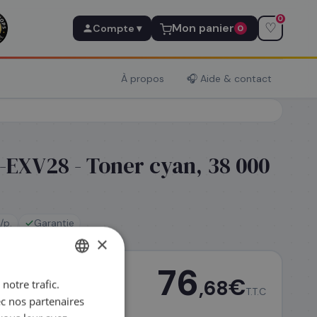
0
♡
Mon panier
Compte ▾
0
À propos
🎧 Aide & contact
EXV28 - Toner cyan, 38 000
/p.
Garantie
×
76
€
,68
notre trafic.
FRENCH
T.T.C
ec nos partenaires
ENGLISH