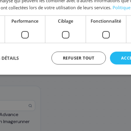
'analyse qui peuvent les combiner avec d'autres informations que 
Coût par impression :
0,0020
€
 ont collectées lors de votre utilisation de leurs services.
Politique
Complétez la série
2793
Performance
Ciblage
Fonctionnalité
2776B003/C-EXV28
230
,28 €
 DÉTAILS
REFUSER TOUT
ACC
 Advance
agement
n Imagerunner