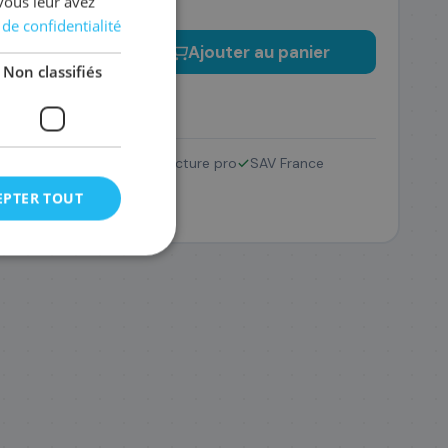
vous leur avez
 de confidentialité
−
+
Ajouter au panier
Non classifiés
Retour 14 jours
Facture pro
SAV France
EPTER TOUT