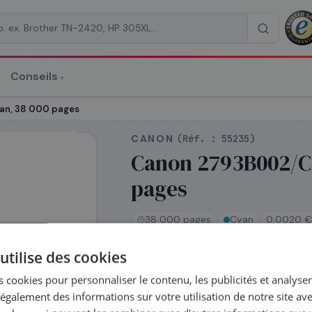
Conseils
▾
re un devis
an, 38 000 pages
CANON
(Réf. :
55235
)
Canon 2793B002/C-
pages
RAISON
*
38 000 pages
Cyan
0,0020 €
utilise des cookies
En stock
 cookies pour personnaliser le contenu, les publicités et analyser 
Expédié le jour même —
galement des informations sur votre utilisation de notre site av
commandez avant 14h