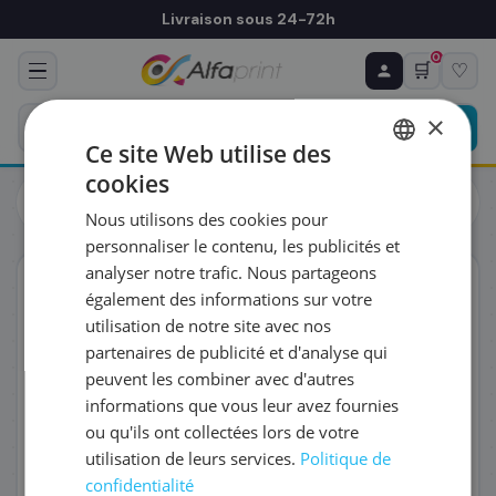
Livraison sous 24-72h
0
🛒
♡
♻ COMMANDE RÉCURRENTE
Prévoyez & économisez
×
Programmez votre prochain achat — notre équipe
Ce site Web utilise des
vous prépare un devis personnalisé
cookies
Toners
Canon
FRENCH
Canon 0288C001/039H - Toner noir haute capacité, 25 000
Nous utilisons des cookies pour
pages
ENGLISH
RÉFÉRENCE DU PRODUIT
*
personnaliser le contenu, les publicités et
analyser notre trafic. Nous partageons
ORIGINAL
également des informations sur votre
FRÉQUENCE
*
utilisation de notre site avec nos
partenaires de publicité et d'analyse qui
peuvent les combiner avec d'autres
QUANTITÉ PAR LIVRAISON
*
informations que vous leur avez fournies
ou qu'ils ont collectées lors de votre
utilisation de leurs services.
Politique de
DATE DE PREMIÈRE LIVRAISON SOUHAITÉE
confidentialité