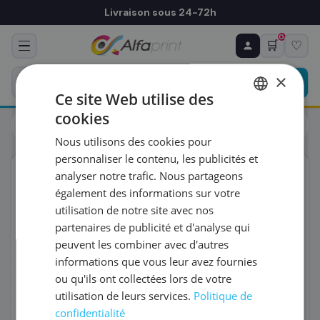
Livraison sous 24-72h
0
🛒
♡
♻ COMMANDE RÉCURRENTE
Prévoyez & économisez
×
Programmez votre prochain achat — notre équipe
Ce site Web utilise des
vous prépare un devis personnalisé
cookies
Toners
Canon
FRENCH
Canon 1001C002/C-EXV52 - Toner jaune, 66 500 pages
Nous utilisons des cookies pour
ENGLISH
RÉFÉRENCE DU PRODUIT
*
personnaliser le contenu, les publicités et
ORIGINAL
analyser notre trafic. Nous partageons
également des informations sur votre
FRÉQUENCE
*
utilisation de notre site avec nos
partenaires de publicité et d'analyse qui
peuvent les combiner avec d'autres
QUANTITÉ PAR LIVRAISON
*
informations que vous leur avez fournies
ou qu'ils ont collectées lors de votre
utilisation de leurs services.
Politique de
DATE DE PREMIÈRE LIVRAISON SOUHAITÉE
confidentialité