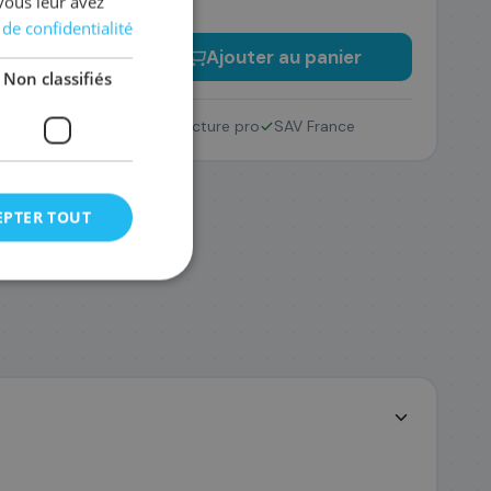
vous leur avez
 de confidentialité
−
+
Ajouter au panier
Non classifiés
Retour 14 jours
Facture pro
SAV France
EPTER TOUT