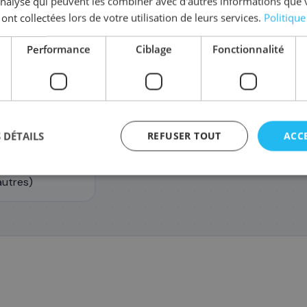
'analyse qui peuvent les combiner avec d'autres informations que 
Coût par impression :
0,0094
€
 ont collectées lors de votre utilisation de leurs services.
Politique
Performance
Ciblage
Fonctionnalité
 DÉTAILS
REFUSER TOUT
ACC
3025i, Canon IR-
autres)
agement