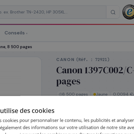
Conseils
▾
re un devis
ne, 8 500 pages
CANON
(Réf. :
72921
)
Canon 1397C002/C-
pages
RAISON
*
8 500 pages
Jaune
0,0094 €/
utilise des cookies
En stock
 cookies pour personnaliser le contenu, les publicités et analyser 
Expédié le jour même —
galement des informations sur votre utilisation de notre site av
commandez avant 14h