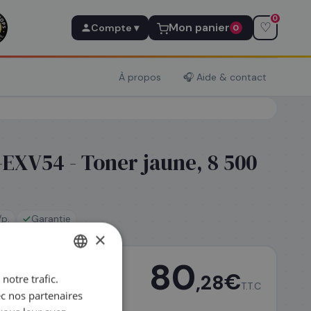
0
♡
Mon panier
Compte ▾
0
À propos
🎧 Aide & contact
EXV54 - Toner jaune, 8 500
p.
Garantie
×
80
€
,28
notre trafic.
FRENCH
T.T.C
ec nos partenaires
ENGLISH