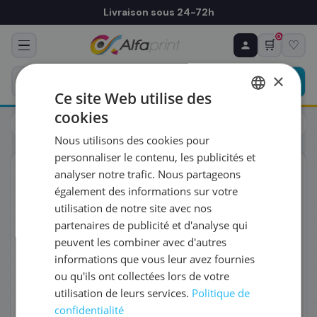
Livraison sous 24-72h
0
🛒
♡
♻ COMMANDE RÉCURRENTE
Prévoyez & économisez
×
Programmez votre prochain achat — notre équipe
Ce site Web utilise des
vous prépare un devis personnalisé
cookies
Toners
Canon
FRENCH
Canon 2164C002/047 - Toner noir, 1 600 pages
Nous utilisons des cookies pour
ENGLISH
RÉFÉRENCE DU PRODUIT
*
personnaliser le contenu, les publicités et
ORIGINAL
analyser notre trafic. Nous partageons
également des informations sur votre
FRÉQUENCE
*
utilisation de notre site avec nos
partenaires de publicité et d'analyse qui
peuvent les combiner avec d'autres
QUANTITÉ PAR LIVRAISON
*
informations que vous leur avez fournies
ou qu'ils ont collectées lors de votre
utilisation de leurs services.
Politique de
DATE DE PREMIÈRE LIVRAISON SOUHAITÉE
confidentialité