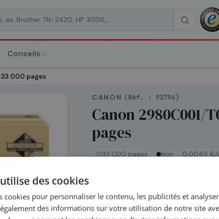
Conseils
▾
re un devis
 33 000 pages
CANON
(Réf. :
93794
)
Canon 2980C001/T0
pages
RAISON
*
33 000 pages
Noir
0,0045 €/
utilise des cookies
En stock
 cookies pour personnaliser le contenu, les publicités et analyser 
Expédié le jour même — comman
galement des informations sur votre utilisation de notre site av
avant 14h