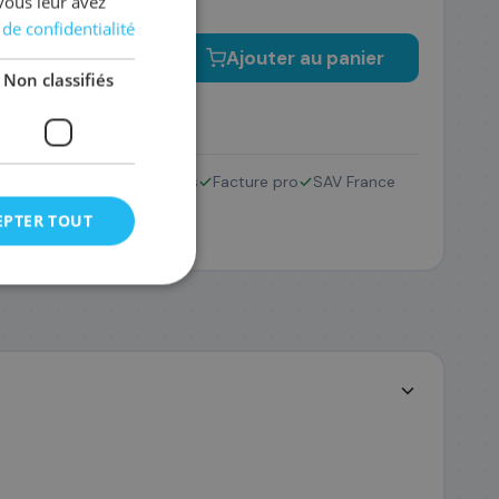
vous leur avez
 de confidentialité
−
+
Ajouter au panier
Non classifiés
4C
Retour 14 jours
Facture pro
SAV France
EPTER TOUT