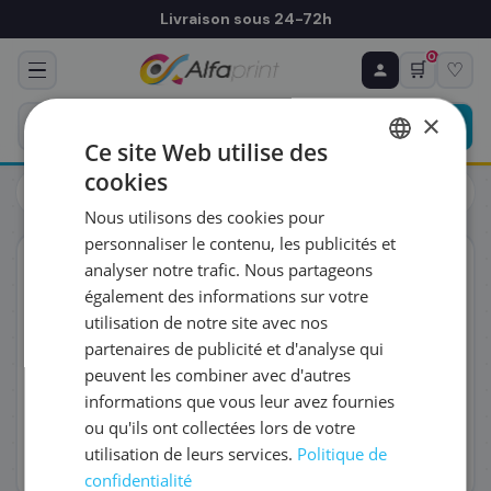
Livraison sous 24-72h
0
🛒
♡
♻ COMMANDE RÉCURRENTE
Prévoyez & économisez
×
Programmez votre prochain achat — notre équipe
Ce site Web utilise des
vous prépare un devis personnalisé
cookies
Toners
Canon
FRENCH
Canon 3766C002/C-EXV58Y - Toner jaune, 60 000 pages
Nous utilisons des cookies pour
ENGLISH
RÉFÉRENCE DU PRODUIT
*
personnaliser le contenu, les publicités et
ORIGINAL
analyser notre trafic. Nous partageons
également des informations sur votre
FRÉQUENCE
*
utilisation de notre site avec nos
partenaires de publicité et d'analyse qui
peuvent les combiner avec d'autres
QUANTITÉ PAR LIVRAISON
*
informations que vous leur avez fournies
ou qu'ils ont collectées lors de votre
utilisation de leurs services.
Politique de
DATE DE PREMIÈRE LIVRAISON SOUHAITÉE
confidentialité