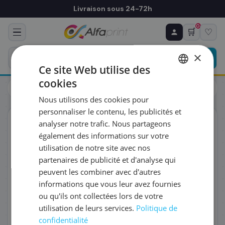
Livraison sous 24-72h
0
🛒
♡
♻ COMMANDE RÉCURRENTE
Prévoyez & économisez
×
Programmez votre prochain achat — notre équipe
Ce site Web utilise des
vous prépare un devis personnalisé
cookies
Toners
Canon
FRENCH
Canon 1156C009/MC-32 - Bac récupérateur
Nous utilisons des cookies pour
ENGLISH
RÉFÉRENCE DU PRODUIT
*
personnaliser le contenu, les publicités et
ORIGINAL
analyser notre trafic. Nous partageons
également des informations sur votre
FRÉQUENCE
*
utilisation de notre site avec nos
partenaires de publicité et d'analyse qui
peuvent les combiner avec d'autres
QUANTITÉ PAR LIVRAISON
*
informations que vous leur avez fournies
ou qu'ils ont collectées lors de votre
utilisation de leurs services.
Politique de
DATE DE PREMIÈRE LIVRAISON SOUHAITÉE
confidentialité