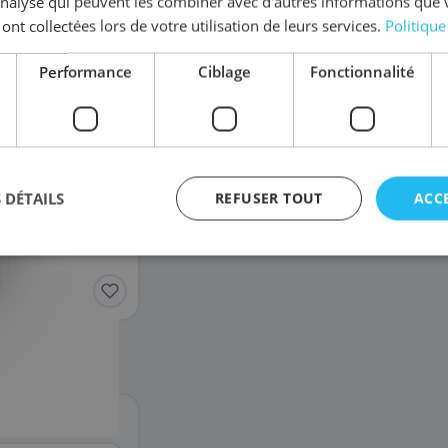
'analyse qui peuvent les combiner avec d'autres informations que 
 ont collectées lors de votre utilisation de leurs services.
Politique
Complétez la série
PG-595 XL
Performance
Ciblage
Fonctionnalité
7170C004
Pack
55
,08 €
 DÉTAILS
REFUSER TOUT
ACC
agement