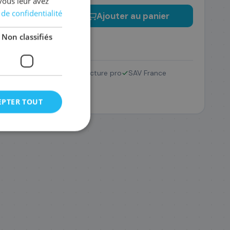
vous leur avez
 de confidentialité
−
+
Ajouter au panier
Non classifiés
Retour 14 jours
Facture pro
SAV France
EPTER TOUT