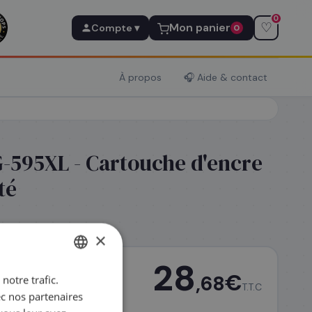
0
♡
Mon panier
Compte ▾
0
À propos
🎧 Aide & contact
-595XL - Cartouche d'encre
té
×
28
€
,68
notre trafic.
FRENCH
T.T.C
ec nos partenaires
ENGLISH