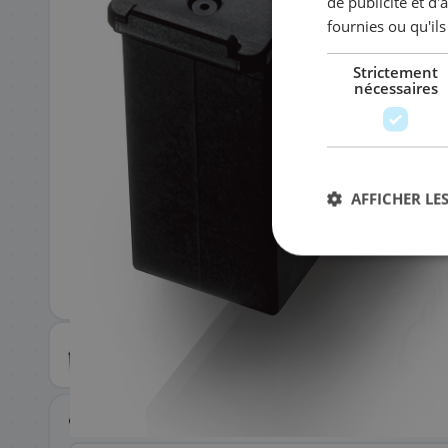
de publicité et d
fournies ou qu'ils
EMAIL PROFESSIONNEL
*
TÉLÉPHONE
*
Strictement
nécessaires
SOCIÉTÉ
AFFICHER LES
PRÉCISEZ VOS BESOINS (OPTIONNEL)
Envoyer ma demande de devis
Annulable à tout moment
Réponse sous 24h
Sans eng
Données sécurisées
VÉRIFIER LA COMPATIBILITÉ