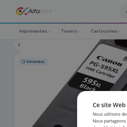
♻ COMMANDE RÉCURRENTE
Prévoyez & économisez
Imprimantes
Toners
Cartouches
▾
▾
▾
Programmez votre prochain achat — notre équipe vous prépa
personnalisé
Toners
Canon
Canon 7170C001/PG-595XL - Cartouch
RÉFÉRENCE DU PRODUIT
*
ORIGINAL
FRÉQUENCE
*
QUANTITÉ PAR LIV
DATE DE PREMIÈRE LIVRAISON SOUHAITÉE
Ce site Web 
Nous utilisons des
Nous partageons é
PRÉNOM
*
NOM
*