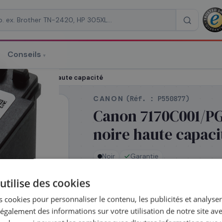
Conseils
▾
re un devis
e d'encre noire haute capacité
CANON
(Réf. :
P550877
)
Canon 7170C001/PG
noire haute capaci
RAISON
*
Noir
Garantie
utilise des cookies
En stock
 cookies pour personnaliser le contenu, les publicités et analyser 
Expédié le jour même —
galement des informations sur votre utilisation de notre site av
commandez avant 14h