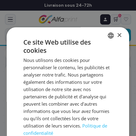
Livraison sous 24-72h
0
🛒
♡
♻ COMMANDE RÉCURRENTE
Prévoyez & économisez
×
Programmez votre prochain achat — notre équipe
Ce site Web utilise des
vous prépare un devis personnalisé
cookies
Toners
HP
FRENCH
HP W1490X/149X - Toner noir haute capacité, 9 500 pages
Nous utilisons des cookies pour
ENGLISH
RÉFÉRENCE DU PRODUIT
*
personnaliser le contenu, les publicités et
ORIGINAL
analyser notre trafic. Nous partageons
également des informations sur votre
FRÉQUENCE
*
utilisation de notre site avec nos
partenaires de publicité et d'analyse qui
peuvent les combiner avec d'autres
QUANTITÉ PAR LIVRAISON
*
informations que vous leur avez fournies
ou qu'ils ont collectées lors de votre
utilisation de leurs services.
Politique de
DATE DE PREMIÈRE LIVRAISON SOUHAITÉE
confidentialité