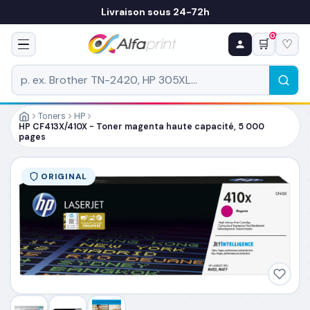
Livraison sous 24-72h
0
🛒
♡
♻ COMMANDE RÉCURRENTE
Prévoyez & économisez
Programmez votre prochain achat — notre équipe
vous prépare un devis personnalisé
Toners
HP
HP CF413X/410X - Toner magenta haute capacité, 5 000
pages
RÉFÉRENCE DU PRODUIT
*
ORIGINAL
FRÉQUENCE
*
QUANTITÉ PAR LIVRAISON
*
DATE DE PREMIÈRE LIVRAISON SOUHAITÉE