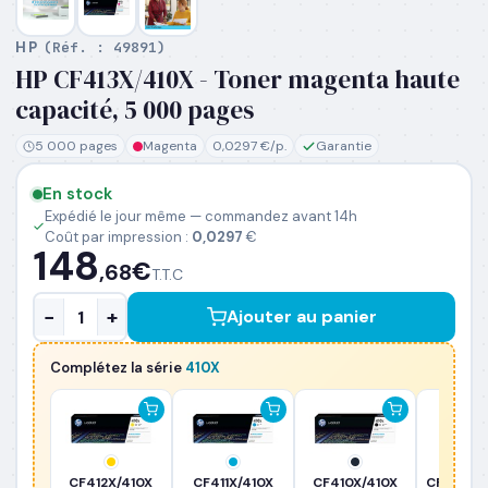
HP
(Réf. :
49891
)
HP CF413X/410X - Toner magenta haute
PRÉNOM
*
capacité, 5 000 pages
5 000 pages
Magenta
0,0297 €/p.
Garantie
NOM
*
En stock
Expédié le jour même — commandez avant 14h
EMAIL PROFESSIONNEL
*
Coût par impression :
0,0297
€
148
€
,68
T.T.C
TÉLÉPHONE
*
−
+
Ajouter au panier
Complétez la série
410X
SOCIÉTÉ
PRÉCISEZ VOS BESOINS (OPTIONNEL)
CF412X/410X
CF411X/410X
CF410X/410X
CF410XD/