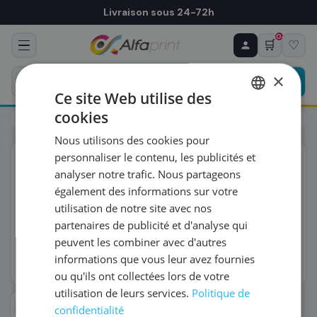
Livraison sous 24-72h
0
🛒
♡
♻ COMMANDE RÉCURRENTE
Prévoyez & économisez
×
Programmez votre prochain achat — notre équipe
Ce site Web utilise des
vous prépare un devis personnalisé
cookies
Toners
HP
HP CE285A/85A - Toner noir, 1 600 pages
FRENCH
Nous utilisons des cookies pour
ENGLISH
RÉFÉRENCE DU PRODUIT
*
personnaliser le contenu, les publicités et
ORIGINAL
analyser notre trafic. Nous partageons
également des informations sur votre
FRÉQUENCE
*
utilisation de notre site avec nos
partenaires de publicité et d'analyse qui
peuvent les combiner avec d'autres
QUANTITÉ PAR LIVRAISON
*
informations que vous leur avez fournies
ou qu'ils ont collectées lors de votre
utilisation de leurs services.
Politique de
DATE DE PREMIÈRE LIVRAISON SOUHAITÉE
confidentialité