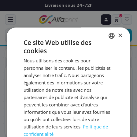
Livraison sous 24-72h
0
🛒
♡
♻ COMMANDE RÉCURRENTE
Prévoyez & économisez
×
Programmez votre prochain achat — notre équipe
Ce site Web utilise des
vous prépare un devis personnalisé
cookies
Toners
HP
FRENCH
HP CE413A/305A - Toner magenta, 2 600 pages
Nous utilisons des cookies pour
ENGLISH
RÉFÉRENCE DU PRODUIT
*
personnaliser le contenu, les publicités et
ORIGINAL
analyser notre trafic. Nous partageons
également des informations sur votre
FRÉQUENCE
*
utilisation de notre site avec nos
partenaires de publicité et d'analyse qui
peuvent les combiner avec d'autres
QUANTITÉ PAR LIVRAISON
*
informations que vous leur avez fournies
ou qu'ils ont collectées lors de votre
utilisation de leurs services.
Politique de
DATE DE PREMIÈRE LIVRAISON SOUHAITÉE
confidentialité