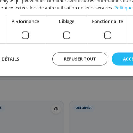
'analyse qui peuvent les combiner avec d'autres informations que 
 ont collectées lors de votre utilisation de leurs services.
Politique
Performance
Ciblage
Fonctionnalité
CE323A/128A
CE322A/128A
CE321A/128A
CE
81
77
82
,48 €
,88 €
,68 €
 DÉTAILS
REFUSER TOUT
ACC
L
ORIGINAL
agement