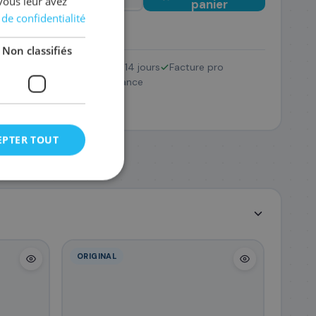
vous leur avez
panier
 de confidentialité
Non classifiés
Retour 14 jours
Facture pro
320AD/128A
Pack
SAV France
186
,00 €
EPTER TOUT
ORIGINAL