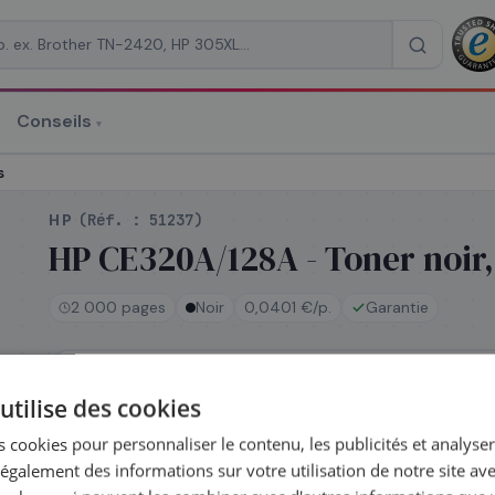
Conseils
▾
re un devis
s
HP
(Réf. :
51237
)
HP CE320A/128A - Toner noir,
2 000 pages
Noir
0,0401 €/p.
Garantie
RAISON
*
En stock
utilise des cookies
Expédié le jour même — commandez avant 14h
Coût par impression :
0,0401
€
 cookies pour personnaliser le contenu, les publicités et analyser 
galement des informations sur votre utilisation de notre site av
Complétez la série
128A