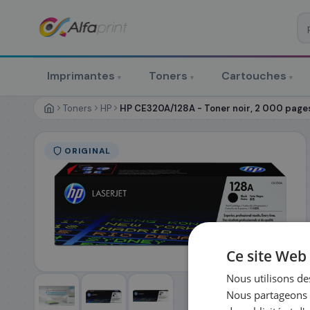
♻ COMMANDE RÉCURRENTE
Prévoyez & économisez
Imprimantes
Toners
Cartouches
▾
▾
▾
Programmez votre prochain achat — notre équipe vous prépa
personnalisé
Toners
HP
HP CE320A/128A - Toner noir, 2 000 page
RÉFÉRENCE DU PRODUIT
*
ORIGINAL
FRÉQUENCE
*
QUANTITÉ PAR LIV
DATE DE PREMIÈRE LIVRAISON SOUHAITÉE
Ce site Web 
Nous utilisons des
Nous partageons é
PRÉNOM
*
NOM
*