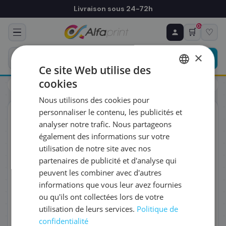
Livraison sous 24-72h
0
🛒
♡
♻ COMMANDE RÉCURRENTE
Prévoyez & économisez
×
Programmez votre prochain achat — notre équipe
Ce site Web utilise des
vous prépare un devis personnalisé
cookies
Toners
HP
HP Q2613A/13A - Toner noir, 2 500 pages
FRENCH
Nous utilisons des cookies pour
ENGLISH
RÉFÉRENCE DU PRODUIT
*
personnaliser le contenu, les publicités et
ORIGINAL
analyser notre trafic. Nous partageons
également des informations sur votre
FRÉQUENCE
*
utilisation de notre site avec nos
partenaires de publicité et d'analyse qui
peuvent les combiner avec d'autres
QUANTITÉ PAR LIVRAISON
*
informations que vous leur avez fournies
ou qu'ils ont collectées lors de votre
utilisation de leurs services.
Politique de
DATE DE PREMIÈRE LIVRAISON SOUHAITÉE
confidentialité