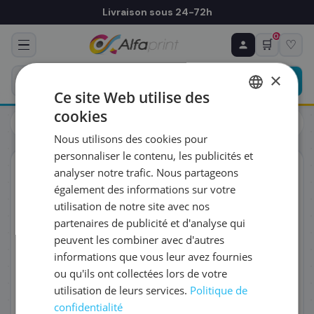
Livraison sous 24-72h
0
🛒
♡
♻ COMMANDE RÉCURRENTE
Prévoyez & économisez
×
Programmez votre prochain achat — notre équipe
Ce site Web utilise des
vous prépare un devis personnalisé
cookies
Toners
HP
FRENCH
HP F2G77A - Kit de maintenance, 225 000 pages
Nous utilisons des cookies pour
ENGLISH
RÉFÉRENCE DU PRODUIT
*
personnaliser le contenu, les publicités et
ORIGINAL
analyser notre trafic. Nous partageons
également des informations sur votre
FRÉQUENCE
*
utilisation de notre site avec nos
partenaires de publicité et d'analyse qui
peuvent les combiner avec d'autres
QUANTITÉ PAR LIVRAISON
*
informations que vous leur avez fournies
ou qu'ils ont collectées lors de votre
utilisation de leurs services.
Politique de
DATE DE PREMIÈRE LIVRAISON SOUHAITÉE
confidentialité