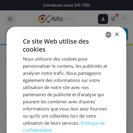
Livraison sous 24-72h
0
🛒
♡
♻ COMMANDE RÉCURRENTE
Prévoyez & économisez
×
Programmez votre prochain achat — notre équipe
Ce site Web utilise des
vous prépare un devis personnalisé
cookies
Toners
HP
HP W2030X/415X - Toner noir, 7 500 pages
FRENCH
Nous utilisons des cookies pour
ENGLISH
RÉFÉRENCE DU PRODUIT
*
personnaliser le contenu, les publicités et
ORIGINAL
analyser notre trafic. Nous partageons
également des informations sur votre
FRÉQUENCE
*
utilisation de notre site avec nos
partenaires de publicité et d'analyse qui
peuvent les combiner avec d'autres
QUANTITÉ PAR LIVRAISON
*
informations que vous leur avez fournies
ou qu'ils ont collectées lors de votre
utilisation de leurs services.
Politique de
DATE DE PREMIÈRE LIVRAISON SOUHAITÉE
confidentialité