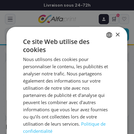
Livraison sous 24-72h
0
🛒
♡
♻ COMMANDE RÉCURRENTE
Prévoyez & économisez
×
Programmez votre prochain achat — notre équipe
Ce site Web utilise des
vous prépare un devis personnalisé
cookies
Toners
HP
HP W2031X/415X - Toner cyan, 6 000 pages
FRENCH
Nous utilisons des cookies pour
ENGLISH
RÉFÉRENCE DU PRODUIT
*
personnaliser le contenu, les publicités et
ORIGINAL
analyser notre trafic. Nous partageons
également des informations sur votre
FRÉQUENCE
*
utilisation de notre site avec nos
partenaires de publicité et d'analyse qui
peuvent les combiner avec d'autres
QUANTITÉ PAR LIVRAISON
*
informations que vous leur avez fournies
ou qu'ils ont collectées lors de votre
utilisation de leurs services.
Politique de
DATE DE PREMIÈRE LIVRAISON SOUHAITÉE
confidentialité