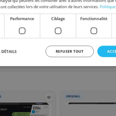
'analyse qui peuvent les combiner avec d'autres informations que 
 ont collectées lors de votre utilisation de leurs services.
Politique
Performance
Ciblage
Fonctionnalité
W2203X/220X
W2201X/220X
199
200
,08 €
,28 €
LaserJet Pro
aserJet Pro
 DÉTAILS
REFUSER TOUT
ACC
L
ORIGINAL
agement