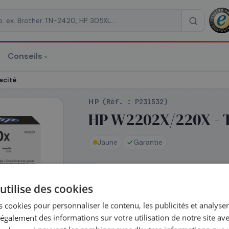
Conseils
▾
re un devis
acité
HP
(Réf. :
P231532
)
HP W2202X/220X - T
Jaune
Garantie
RAISON
*
En stock
utilise des cookies
Expédié le jour même — commande
 cookies pour personnaliser le contenu, les publicités et analyser 
galement des informations sur votre utilisation de notre site av
Complétez la série
220X