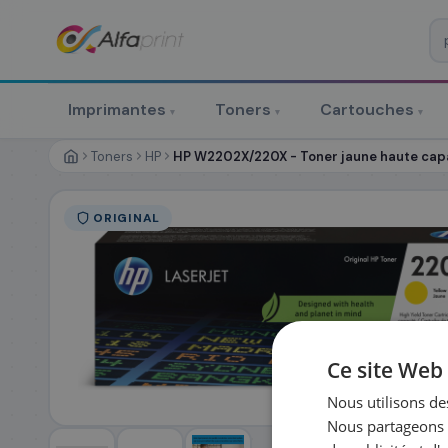
♻ COMMANDE RÉCURRENTE
Prévoyez & économisez
Imprimantes
Toners
Cartouches
▾
▾
▾
Programmez votre prochain achat — notre équipe vous prépa
personnalisé
Toners
HP
HP W2202X/220X - Toner jaune haute cap
RÉFÉRENCE DU PRODUIT
*
ORIGINAL
FRÉQUENCE
*
QUANTITÉ PAR LIV
DATE DE PREMIÈRE LIVRAISON SOUHAITÉE
Ce site Web 
Nous utilisons des
Nous partageons é
PRÉNOM
*
NOM
*