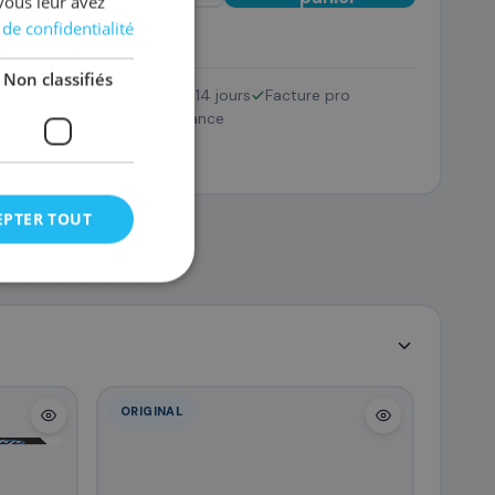
vous leur avez
 de confidentialité
Non classifiés
Retour 14 jours
Facture pro
W2200X/220X
SAV France
163
,08 €
EPTER TOUT
ORIGINAL