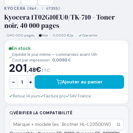
KYOCERA
(Réf. :
47355
)
Kyocera 1T02G10EU0/TK-710 - Toner
PRÉNOM
*
noir, 40 000 pages
40 000 pages
Noir
0,0050 €/p.
Garantie
NOM
*
En stock
Expédié le jour même — commandez avant 14h
Coût par impression :
0,0050
€
EMAIL PROFESSIONNEL
*
201
€
,48
T.T.C
−
+
Ajouter au panier
TÉLÉPHONE
*
Retour 14 jours
Facture pro
SAV France
SOCIÉTÉ
VÉRIFIER LA COMPATIBILITÉ
PRÉCISEZ VOS BESOINS (OPTIONNEL)