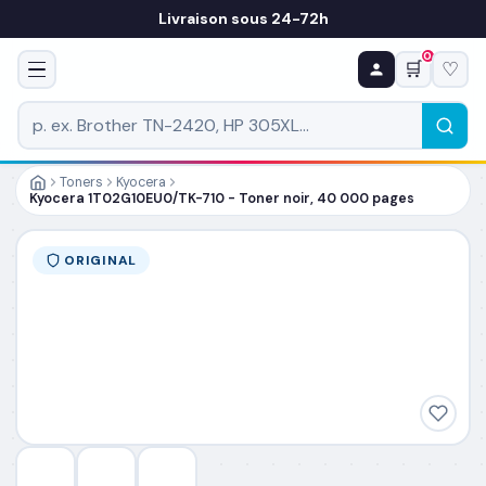
Livraison sous 24-72h
0
🛒
♡
♻ COMMANDE RÉCURRENTE
Prévoyez & économisez
Programmez votre prochain achat — notre équipe
vous prépare un devis personnalisé
Toners
Kyocera
Kyocera 1T02G10EU0/TK-710 - Toner noir, 40 000 pages
RÉFÉRENCE DU PRODUIT
*
ORIGINAL
FRÉQUENCE
*
QUANTITÉ PAR LIVRAISON
*
DATE DE PREMIÈRE LIVRAISON SOUHAITÉE