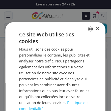
Livraison sous 24-72h
0
🛒
♡
♻ COMMANDE RÉCURRENTE
Prévoyez & économisez
×
Programmez votre prochain achat — notre équipe
Ce site Web utilise des
vous prépare un devis personnalisé
cookies
Toners
Kyocera
FRENCH
Kyocera 1702MS8NLV/MK-3100 - Kit de maintenance, 300 000
Nous utilisons des cookies pour
pages
ENGLISH
RÉFÉRENCE DU PRODUIT
*
personnaliser le contenu, les publicités et
analyser notre trafic. Nous partageons
ORIGINAL
également des informations sur votre
FRÉQUENCE
*
utilisation de notre site avec nos
partenaires de publicité et d'analyse qui
peuvent les combiner avec d'autres
QUANTITÉ PAR LIVRAISON
*
informations que vous leur avez fournies
ou qu'ils ont collectées lors de votre
utilisation de leurs services.
Politique de
DATE DE PREMIÈRE LIVRAISON SOUHAITÉE
confidentialité