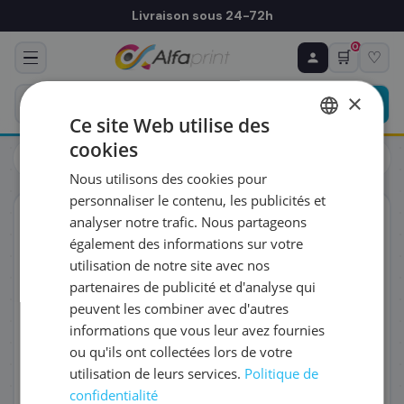
Livraison sous 24-72h
0
🛒
♡
♻ COMMANDE RÉCURRENTE
Prévoyez & économisez
×
Programmez votre prochain achat — notre équipe
Ce site Web utilise des
vous prépare un devis personnalisé
cookies
Toners
Kyocera
FRENCH
Kyocera 1T02NPANL0/TK-8325Y - Toner jaune, 12 000 pages
Nous utilisons des cookies pour
ENGLISH
RÉFÉRENCE DU PRODUIT
*
personnaliser le contenu, les publicités et
ORIGINAL
analyser notre trafic. Nous partageons
également des informations sur votre
FRÉQUENCE
*
utilisation de notre site avec nos
partenaires de publicité et d'analyse qui
peuvent les combiner avec d'autres
QUANTITÉ PAR LIVRAISON
*
informations que vous leur avez fournies
ou qu'ils ont collectées lors de votre
utilisation de leurs services.
Politique de
DATE DE PREMIÈRE LIVRAISON SOUHAITÉE
confidentialité