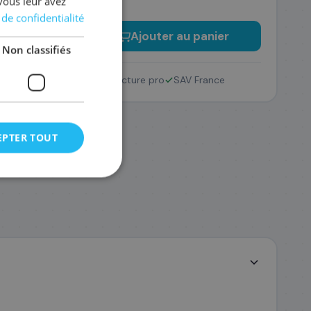
vous leur avez
 de confidentialité
−
+
Ajouter au panier
Non classifiés
Retour 14 jours
Facture pro
SAV France
EPTER TOUT