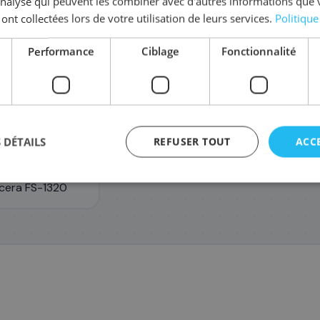
'analyse qui peuvent les combiner avec d'autres informations que 
Coût par impression :
0,0472
€
 ont collectées lors de votre utilisation de leurs services.
Politique
Performance
Ciblage
Fonctionnalité
 DÉTAILS
REFUSER TOUT
ACC
ocera FS-1320
agement