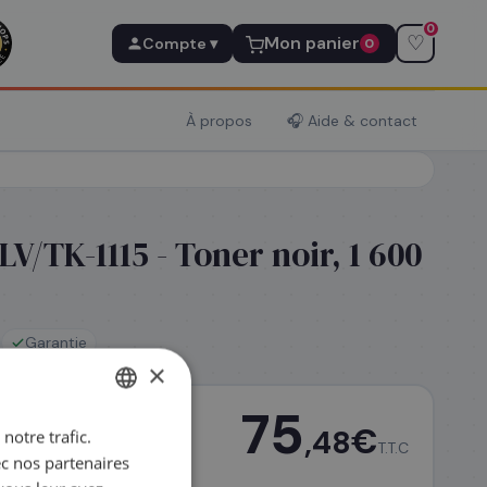
0
♡
Mon panier
Compte ▾
0
À propos
🎧 Aide & contact
/TK-1115 - Toner noir, 1 600
Garantie
×
75
€
,48
notre trafic.
FRENCH
T.T.C
ec nos partenaires
ENGLISH