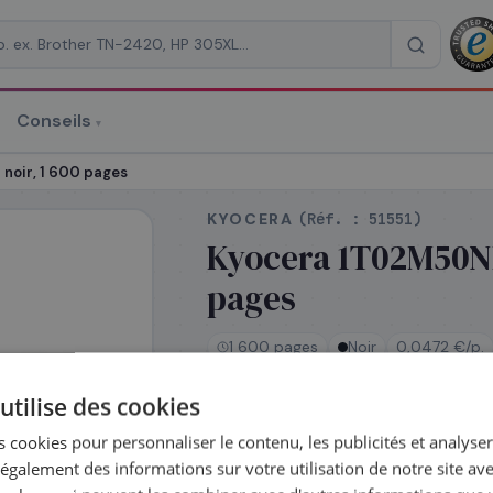
Conseils
▾
re un devis
noir, 1 600 pages
KYOCERA
(Réf. :
51551
)
Kyocera 1T02M50NLV
pages
RAISON
*
1 600 pages
Noir
0,0472 €/p.
utilise des cookies
En stock
 cookies pour personnaliser le contenu, les publicités et analyser 
Expédié le jour même —
galement des informations sur votre utilisation de notre site av
commandez avant 14h