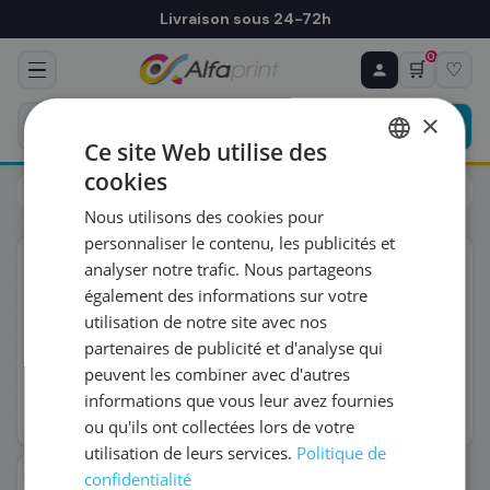
Livraison sous 24-72h
0
🛒
♡
♻ COMMANDE RÉCURRENTE
Prévoyez & économisez
×
Programmez votre prochain achat — notre équipe
Ce site Web utilise des
vous prépare un devis personnalisé
cookies
Toners
Kyocera
FRENCH
Kyocera 1T02K0CNL0/TK-895C - Toner cyan, 6 000 pages
Nous utilisons des cookies pour
ENGLISH
RÉFÉRENCE DU PRODUIT
*
personnaliser le contenu, les publicités et
ORIGINAL
analyser notre trafic. Nous partageons
également des informations sur votre
FRÉQUENCE
*
utilisation de notre site avec nos
partenaires de publicité et d'analyse qui
peuvent les combiner avec d'autres
QUANTITÉ PAR LIVRAISON
*
informations que vous leur avez fournies
ou qu'ils ont collectées lors de votre
utilisation de leurs services.
Politique de
DATE DE PREMIÈRE LIVRAISON SOUHAITÉE
confidentialité