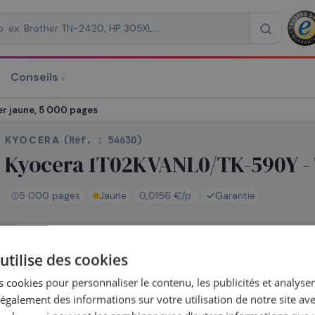
Conseils
▾
re un devis
r jaune, 5 000 pages
KYOCERA
(Réf. :
54630
)
Kyocera 1T02KVANL0/TK-590Y - 
5 000 pages
Jaune
0,0156 €/p.
Garantie
RAISON
*
En stock
utilise des cookies
Expédié le jour même — commandez avant 14h
Coût par impression :
0,0156
€
 cookies pour personnaliser le contenu, les publicités et analyser 
galement des informations sur votre utilisation de notre site av
Complétez la série
TK-590