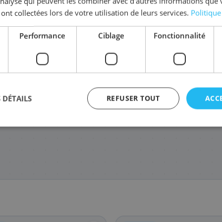
'analyse qui peuvent les combiner avec d'autres informations que 
 ont collectées lors de votre utilisation de leurs services.
Politique
Performance
Ciblage
Fonctionnalité
1T02KVBNL0/TK-590M
1T02KVCNL0/TK-590C
1T02KV0NL
112
79
99
,68 €
,08 €
,
 DÉTAILS
REFUSER TOUT
ACC
agement