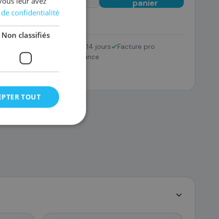
vous leur avez
panier
 de confidentialité
Non classifiés
Retour 14 jours
Facture pro
0/TK-590K
SAV France
48 €
EPTER TOUT