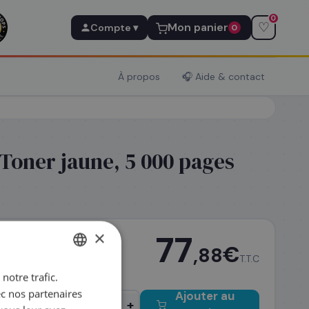
0
♡
Mon panier
Compte ▾
0
À propos
🎧 Aide & contact
Toner jaune, 5 000 pages
×
77
€
,88
T.T.C
notre trafic.
FRENCH
ec nos partenaires
Ajouter au
ENGLISH
−
+