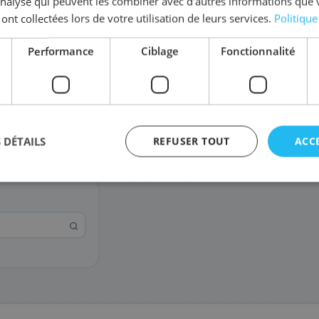
'analyse qui peuvent les combiner avec d'autres informations que 
Coût par impression :
0,0066
€
 ont collectées lors de votre utilisation de leurs services.
Politique
Performance
Ciblage
Fonctionnalité
 DÉTAILS
REFUSER TOUT
ACC
agement