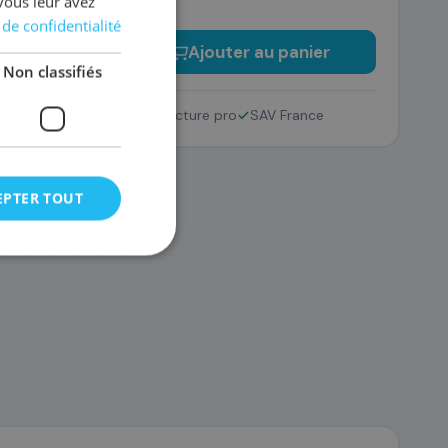
vous leur avez
 de confidentialité
−
+
Ajouter au panier
Non classifiés
Retour 14 jours
Facture pro
SAV France
EPTER TOUT