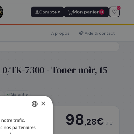
0
♡
Mon panier
Compte ▾
0
À propos
🎧 Aide & contact
/TK-7300 - Toner noir, 15
.
Garantie
×
98
€
,28
notre trafic.
FRENCH
T.T.C
ec nos partenaires
ENGLISH