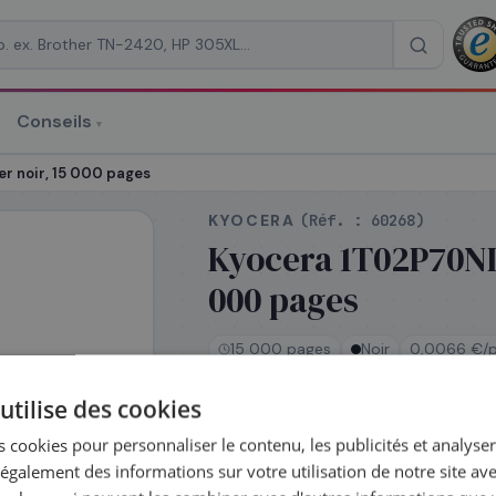
Conseils
▾
re un devis
r noir, 15 000 pages
KYOCERA
(Réf. :
60268
)
Kyocera 1T02P70NL0
000 pages
RAISON
*
15 000 pages
Noir
0,0066 €/p
utilise des cookies
En stock
 cookies pour personnaliser le contenu, les publicités et analyser 
Expédié le jour même —
galement des informations sur votre utilisation de notre site av
commandez avant 14h