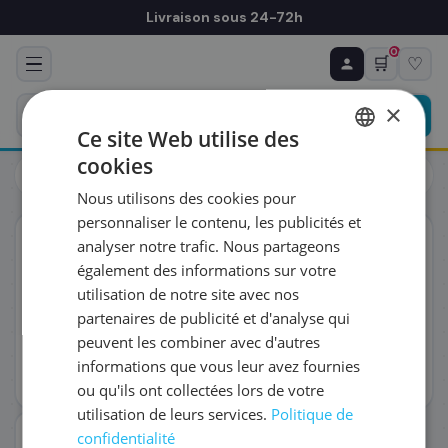
Livraison sous 24-72h
0
🛒
♡
♻ COMMANDE RÉCURRENTE
Prévoyez & économisez
×
Programmez votre prochain achat — notre équipe
Ce site Web utilise des
vous prépare un devis personnalisé
cookies
Toners
Kyocera
FRENCH
Kyocera 302RV93010/DK-1150 - Tambour, 100 000 pages
Nous utilisons des cookies pour
ENGLISH
RÉFÉRENCE DU PRODUIT
*
personnaliser le contenu, les publicités et
ORIGINAL
analyser notre trafic. Nous partageons
également des informations sur votre
FRÉQUENCE
*
utilisation de notre site avec nos
partenaires de publicité et d'analyse qui
peuvent les combiner avec d'autres
QUANTITÉ PAR LIVRAISON
*
informations que vous leur avez fournies
ou qu'ils ont collectées lors de votre
utilisation de leurs services.
Politique de
DATE DE PREMIÈRE LIVRAISON SOUHAITÉE
confidentialité