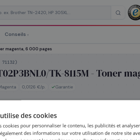
Conseils
▾
re un devis
er magenta, 6 000 pages
:
71132
)
T02P3BNL0/TK-8115M - Toner mag
Magenta
0,0126 €/p.
Garantie
RAISON
*
utilise des cookies
ur même — commandez avant 14h
Coût par impression :
0,0126
€
 cookies pour personnaliser le contenu, les publicités et analyser 
galement des informations sur votre utilisation de notre site av
érie
TK-8115