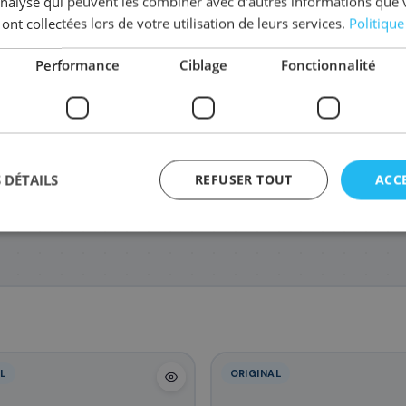
'analyse qui peuvent les combiner avec d'autres informations que 
 ont collectées lors de votre utilisation de leurs services.
Politique
Performance
Ciblage
Fonctionnalité
K-8115Y
1T02P3CNL0/TK-8115C
1T02P30NL0/TK-8115K
302P39306
75
81
185
€
,48 €
,48 €
,
 DÉTAILS
REFUSER TOUT
ACC
agement
L
ORIGINAL