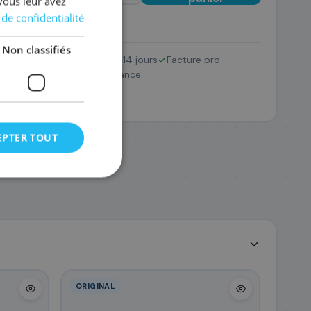
vous leur avez
 de confidentialité
Non classifiés
Retour 14 jours
Facture pro
0/DK-8115
SAV France
88 €
EPTER TOUT
ORIGINAL