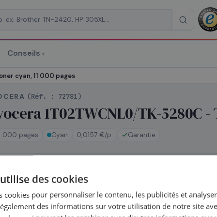
Conseils
▾
re un devis
ner cyan, 11 000 pages
OCERA
(Réf. :
72781
)
yocera 1T02TWCNL0/TK-5280C - T
11 000 pages
Cyan
0,0157 €/p.
Garantie
RAISON
*
En stock
utilise des cookies
Expédié le jour même — commandez avant 14h
Coût par impressi
 cookies pour personnaliser le contenu, les publicités et analyser 
galement des informations sur votre utilisation de notre site av
Complétez la série
TK-5280