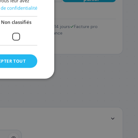
vous leur avez
 de confidentialité
Non classifiés
Retour 14 jours
Facture pro
TK-5280K
SAV France
8 €
EPTER TOUT