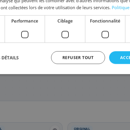
'analyse qui peuvent les combiner avec d'autres informations que 
 ont collectées lors de votre utilisation de leurs services.
Politique
Performance
Ciblage
Fonctionnalité
1T02TWBNL0/TK-5280M
1T02TWANL0/TK-5280Y
1T02TW0NL0/
172
172
142
,68 €
,68 €
,6
 DÉTAILS
REFUSER TOUT
ACC
agement
L
ORIGINAL