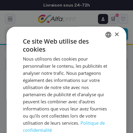
Livraison sous 24-72h
0
🛒
♡
♻ COMMANDE RÉCURRENTE
Prévoyez & économisez
×
Programmez votre prochain achat — notre équipe
Ce site Web utilise des
vous prépare un devis personnalisé
cookies
Toners
Kyocera
FRENCH
Kyocera 1T02TXBNL0/TK-5290M - Toner magenta, 13 000
Nous utilisons des cookies pour
pages
ENGLISH
RÉFÉRENCE DU PRODUIT
*
personnaliser le contenu, les publicités et
analyser notre trafic. Nous partageons
ORIGINAL
également des informations sur votre
FRÉQUENCE
*
utilisation de notre site avec nos
partenaires de publicité et d'analyse qui
peuvent les combiner avec d'autres
QUANTITÉ PAR LIVRAISON
*
informations que vous leur avez fournies
ou qu'ils ont collectées lors de votre
utilisation de leurs services.
Politique de
DATE DE PREMIÈRE LIVRAISON SOUHAITÉE
confidentialité