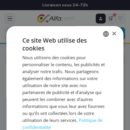
Livraison sous 24-72h
0
🛒
♡
♻ COMMANDE RÉCURRENTE
Prévoyez & économisez
×
Programmez votre prochain achat — notre équipe
Ce site Web utilise des
vous prépare un devis personnalisé
cookies
Toners
Kyocera
FRENCH
Kyocera 1T02V30NL0/TK-3060 - Toner noir, 12 500 pages
Nous utilisons des cookies pour
ENGLISH
RÉFÉRENCE DU PRODUIT
*
personnaliser le contenu, les publicités et
ORIGINAL
analyser notre trafic. Nous partageons
également des informations sur votre
FRÉQUENCE
*
utilisation de notre site avec nos
partenaires de publicité et d'analyse qui
peuvent les combiner avec d'autres
QUANTITÉ PAR LIVRAISON
*
informations que vous leur avez fournies
ou qu'ils ont collectées lors de votre
utilisation de leurs services.
Politique de
DATE DE PREMIÈRE LIVRAISON SOUHAITÉE
confidentialité