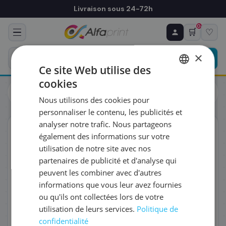
Livraison sous 24-72h
0
🛒
♡
♻ COMMANDE RÉCURRENTE
Prévoyez & économisez
×
Programmez votre prochain achat — notre équipe
Ce site Web utilise des
vous prépare un devis personnalisé
cookies
Toners
Kyocera
FRENCH
Kyocera 1T02XDBNL0/TK-8375M - Toner magenta, 20 000
Nous utilisons des cookies pour
pages
ENGLISH
RÉFÉRENCE DU PRODUIT
*
personnaliser le contenu, les publicités et
analyser notre trafic. Nous partageons
ORIGINAL
également des informations sur votre
FRÉQUENCE
*
utilisation de notre site avec nos
partenaires de publicité et d'analyse qui
peuvent les combiner avec d'autres
QUANTITÉ PAR LIVRAISON
*
informations que vous leur avez fournies
ou qu'ils ont collectées lors de votre
utilisation de leurs services.
Politique de
DATE DE PREMIÈRE LIVRAISON SOUHAITÉE
confidentialité