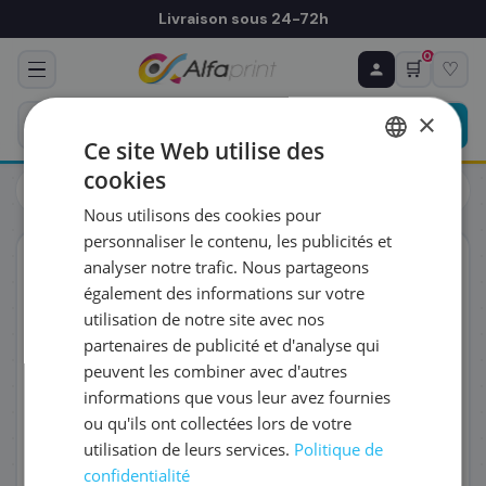
Livraison sous 24-72h
0
🛒
♡
♻ COMMANDE RÉCURRENTE
Prévoyez & économisez
×
Programmez votre prochain achat — notre équipe
Ce site Web utilise des
vous prépare un devis personnalisé
cookies
Toners
Lexmark
FRENCH
Lexmark 24B6519 - Toner noir, 10 000 pages
Nous utilisons des cookies pour
ENGLISH
RÉFÉRENCE DU PRODUIT
*
personnaliser le contenu, les publicités et
ORIGINAL
analyser notre trafic. Nous partageons
également des informations sur votre
FRÉQUENCE
*
utilisation de notre site avec nos
partenaires de publicité et d'analyse qui
peuvent les combiner avec d'autres
QUANTITÉ PAR LIVRAISON
*
informations que vous leur avez fournies
ou qu'ils ont collectées lors de votre
utilisation de leurs services.
Politique de
DATE DE PREMIÈRE LIVRAISON SOUHAITÉE
confidentialité