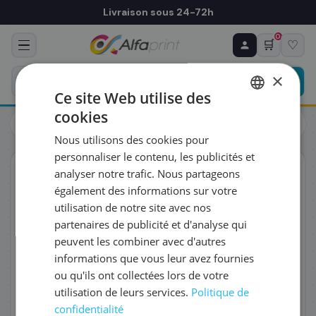
Livraison sous 24-72h
0
🛒
♡
♻ COMMANDE RÉCURRENTE
Prévoyez & économisez
×
Programmez votre prochain achat — notre équipe
Ce site Web utilise des
vous prépare un devis personnalisé
cookies
Toners
Lexmark
FRENCH
Lexmark 20N2HK0 - Toner noir, 4 500 pages
Nous utilisons des cookies pour
ENGLISH
RÉFÉRENCE DU PRODUIT
*
personnaliser le contenu, les publicités et
ORIGINAL
analyser notre trafic. Nous partageons
également des informations sur votre
FRÉQUENCE
*
utilisation de notre site avec nos
partenaires de publicité et d'analyse qui
peuvent les combiner avec d'autres
QUANTITÉ PAR LIVRAISON
*
informations que vous leur avez fournies
ou qu'ils ont collectées lors de votre
utilisation de leurs services.
Politique de
DATE DE PREMIÈRE LIVRAISON SOUHAITÉE
confidentialité