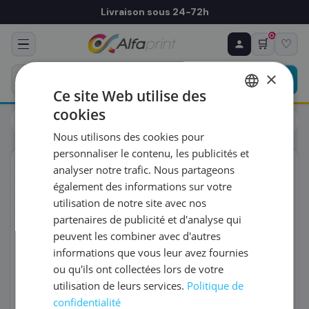
Livraison sous 24-72h
0
🛒
♡
♻ COMMANDE RÉCURRENTE
Prévoyez & économisez
×
Programmez votre prochain achat — notre équipe
Ce site Web utilise des
vous prépare un devis personnalisé
cookies
Toners
Lexmark
FRENCH
Lexmark 24B7551 - Toner jaune, 11 700 pages
Nous utilisons des cookies pour
ENGLISH
RÉFÉRENCE DU PRODUIT
*
personnaliser le contenu, les publicités et
ORIGINAL
analyser notre trafic. Nous partageons
également des informations sur votre
FRÉQUENCE
*
utilisation de notre site avec nos
partenaires de publicité et d'analyse qui
peuvent les combiner avec d'autres
QUANTITÉ PAR LIVRAISON
*
informations que vous leur avez fournies
ou qu'ils ont collectées lors de votre
utilisation de leurs services.
Politique de
DATE DE PREMIÈRE LIVRAISON SOUHAITÉE
confidentialité