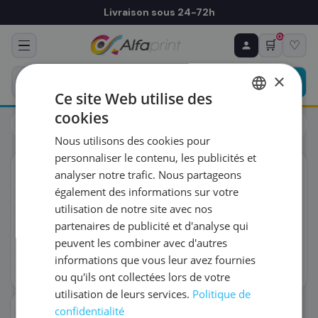
Livraison sous 24-72h
0
🛒
♡
♻ COMMANDE RÉCURRENTE
Prévoyez & économisez
×
Programmez votre prochain achat — notre équipe
Ce site Web utilise des
vous prépare un devis personnalisé
cookies
Toners
Samsung
FRENCH
Samsung ST984A/CLT-C406S - Toner cyan, 1 000 pages
Nous utilisons des cookies pour
ENGLISH
RÉFÉRENCE DU PRODUIT
*
personnaliser le contenu, les publicités et
ORIGINAL
analyser notre trafic. Nous partageons
également des informations sur votre
FRÉQUENCE
*
utilisation de notre site avec nos
partenaires de publicité et d'analyse qui
peuvent les combiner avec d'autres
QUANTITÉ PAR LIVRAISON
*
informations que vous leur avez fournies
ou qu'ils ont collectées lors de votre
utilisation de leurs services.
Politique de
DATE DE PREMIÈRE LIVRAISON SOUHAITÉE
confidentialité