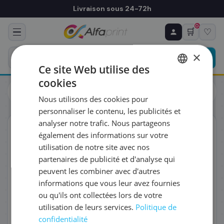
Livraison sous 24-72h
0
🛒
♡
♻ COMMANDE RÉCURRENTE
Prévoyez & économisez
×
Programmez votre prochain achat — notre équipe
Ce site Web utilise des
vous prépare un devis personnalisé
cookies
Toners
Samsung
FRENCH
Samsung SU421A/CLT-T508 - Kit de maintenance, 50 000
Nous utilisons des cookies pour
pages
ENGLISH
RÉFÉRENCE DU PRODUIT
*
personnaliser le contenu, les publicités et
analyser notre trafic. Nous partageons
ORIGINAL
également des informations sur votre
FRÉQUENCE
*
utilisation de notre site avec nos
partenaires de publicité et d'analyse qui
peuvent les combiner avec d'autres
QUANTITÉ PAR LIVRAISON
*
informations que vous leur avez fournies
ou qu'ils ont collectées lors de votre
utilisation de leurs services.
Politique de
DATE DE PREMIÈRE LIVRAISON SOUHAITÉE
confidentialité