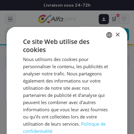
Livraison sous 24-72h
0
🛒
♡
♻ COMMANDE RÉCURRENTE
Prévoyez & économisez
×
Programmez votre prochain achat — notre équipe
Ce site Web utilise des
vous prépare un devis personnalisé
cookies
Toners
Samsung
FRENCH
Samsung SU434A/CLT-W504 - Bac récupérateur
Nous utilisons des cookies pour
ENGLISH
RÉFÉRENCE DU PRODUIT
*
personnaliser le contenu, les publicités et
ORIGINAL
analyser notre trafic. Nous partageons
également des informations sur votre
FRÉQUENCE
*
utilisation de notre site avec nos
partenaires de publicité et d'analyse qui
peuvent les combiner avec d'autres
QUANTITÉ PAR LIVRAISON
*
informations que vous leur avez fournies
ou qu'ils ont collectées lors de votre
utilisation de leurs services.
Politique de
DATE DE PREMIÈRE LIVRAISON SOUHAITÉE
confidentialité