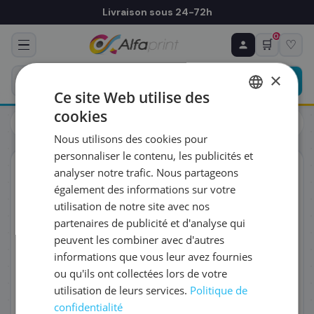
Livraison sous 24-72h
0
🛒
♡
♻ COMMANDE RÉCURRENTE
Prévoyez & économisez
×
Programmez votre prochain achat — notre équipe
Ce site Web utilise des
vous prépare un devis personnalisé
cookies
Toners
Samsung
FRENCH
Samsung SU907A/MLT-D203S - Toner noir, 3 000 pages
Nous utilisons des cookies pour
ENGLISH
RÉFÉRENCE DU PRODUIT
*
personnaliser le contenu, les publicités et
ORIGINAL
analyser notre trafic. Nous partageons
également des informations sur votre
FRÉQUENCE
*
utilisation de notre site avec nos
partenaires de publicité et d'analyse qui
peuvent les combiner avec d'autres
QUANTITÉ PAR LIVRAISON
*
informations que vous leur avez fournies
ou qu'ils ont collectées lors de votre
utilisation de leurs services.
Politique de
DATE DE PREMIÈRE LIVRAISON SOUHAITÉE
confidentialité