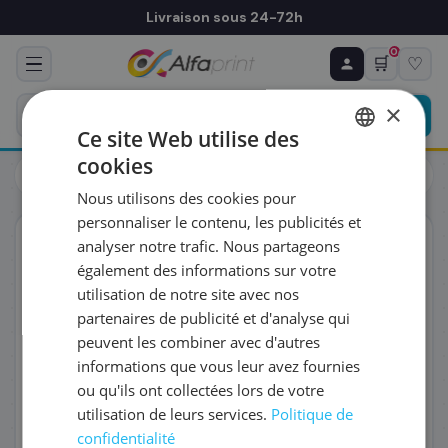
Livraison sous 24-72h
0
🛒
♡
♻ COMMANDE RÉCURRENTE
Prévoyez & économisez
×
Programmez votre prochain achat — notre équipe
Ce site Web utilise des
vous prépare un devis personnalisé
cookies
Toners
Samsung
FRENCH
Samsung SU758A/MLT-D1052L - Toner noir, 2 500 pages
Nous utilisons des cookies pour
ENGLISH
RÉFÉRENCE DU PRODUIT
*
personnaliser le contenu, les publicités et
ORIGINAL
analyser notre trafic. Nous partageons
également des informations sur votre
FRÉQUENCE
*
utilisation de notre site avec nos
partenaires de publicité et d'analyse qui
peuvent les combiner avec d'autres
QUANTITÉ PAR LIVRAISON
*
informations que vous leur avez fournies
ou qu'ils ont collectées lors de votre
utilisation de leurs services.
Politique de
DATE DE PREMIÈRE LIVRAISON SOUHAITÉE
confidentialité