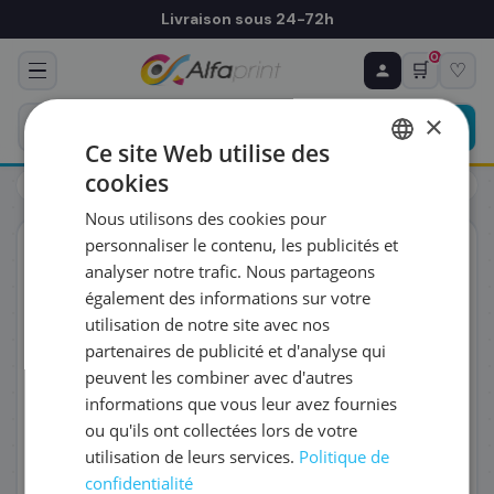
Livraison sous 24-72h
0
🛒
♡
♻ COMMANDE RÉCURRENTE
Prévoyez & économisez
×
Programmez votre prochain achat — notre équipe
Ce site Web utilise des
vous prépare un devis personnalisé
cookies
Toners
Toners
Canon 5698C001/C-EXV58 - Tambour
FRENCH
Nous utilisons des cookies pour
ENGLISH
RÉFÉRENCE DU PRODUIT
*
personnaliser le contenu, les publicités et
ORIGINAL
analyser notre trafic. Nous partageons
également des informations sur votre
FRÉQUENCE
*
utilisation de notre site avec nos
partenaires de publicité et d'analyse qui
peuvent les combiner avec d'autres
QUANTITÉ PAR LIVRAISON
*
informations que vous leur avez fournies
ou qu'ils ont collectées lors de votre
utilisation de leurs services.
Politique de
DATE DE PREMIÈRE LIVRAISON SOUHAITÉE
confidentialité