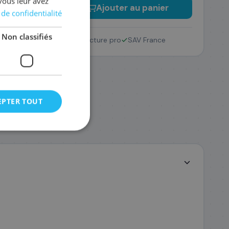
vous leur avez
−
+
Ajouter au panier
 de confidentialité
Non classifiés
Retour 14 jours
Facture pro
SAV France
EPTER TOUT