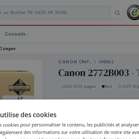
Conseils
▾
re un devis
00 pages
CANON
(Réf. :
49886
)
Canon 2772B003 - T
140 000 pages
Noir
0,0017 €/
RAISON
*
En stock
utilise des cookies
Expédié le jour même —
commandez avant 14h
 cookies pour personnaliser le contenu, les publicités et analyser 
Coût par impression :
0,0017
€
galement des informations sur votre utilisation de notre site av