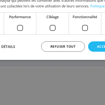
'analyse qui peuvent les combiner avec d'autres informations que 
 ont collectées lors de votre utilisation de leurs services.
Politique
Performance
Ciblage
Fonctionnalité
runner 2520i,
 DÉTAILS
REFUSER TOUT
ACC
(et 8 autres)
agement