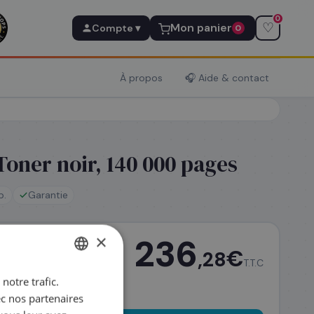
0
♡
Mon panier
Compte ▾
0
À propos
🎧 Aide & contact
oner noir, 140 000 pages
p.
Garantie
×
236
€
,28
T.T.C
notre trafic.
FRENCH
ec nos partenaires
ENGLISH